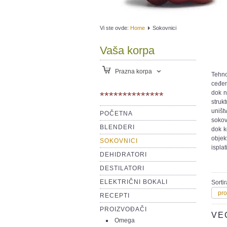
Vi ste ovde:
Home
Sokovnici
Vaša korpa
Prazna korpa
Tehno
ceđen
dok n
**************
struk
uništ
POČETNA
sokov
BLENDERI
dok k
objek
SOKOVNICI
isplati
DEHIDRATORI
DESTILATORI
ELEKTRIČNI BOKALI
Sortir
pro
RECEPTI
PROIZVOĐAČI
VE
Omega