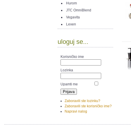
Hurom
JTC OmniBlend
Vegavita
Lexen
uloguj se...
Korisničko ime
Lozinka
Upamti me
Zaboravili ste lozinku?
Zaboravili ste korisničko ime?
Napravi nalog