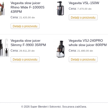
Vegavita slow juicer
Vegavita VSL-150W
Rhino Wide F-10000S
Cena:
7.470,00 din
43RPM
Cena:
Detalji o proizvodu
21.420,00 din
Detalji o proizvodu
Vegavita slow juicer
Vegavita VSJ-240PRO
Slimmy F-9900 35RPM
whole slow juicer 80RPM
Cena:
Cena:
26.611,20 din
21.480,00 din
Detalji o proizvodu
Detalji o proizvodu
© 2026 Super Blenderi i Sokovnici. Sva prava zadržana.