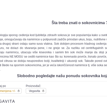
Šta treba znati o sokovnicima 
logija sporog ceđenja kod ljubitelja zdravih sokova je sve popularnija kako u svetu
je, omogućavaju da namirnice u potpunosti zadrže prirodan ukus, boju, nutritivne vre
a drugoj strani ostaju samo suva vlakna. Sok dobijen procesom hladnog ceđenja 
turu, ne dolazi do stvaranja pene, i ne greje se. Za razliku od centrifugalnih
vaju namirnicu, ubacuju više kiseonika i samim tim sok može manje da stoji je
nicima NE MOGU se cediti namirnice kao što su: korenasto povrće, lisnato povrće,
od citrusa se dobija neuporedivo bolji, kvalitetniji i ukusniji sok. Takođe pored ov
ti štede na spornim sokovnicima, jer je veća iskoričćenost namirnice tj. više soka
.
Slobodno pogledajte našu ponudu sokovnika koja s
aj po
Proizvođač:
menjena +/-
Vegavita
GAVITA