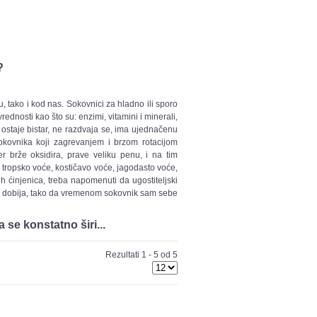
?
, tako i kod nas. Sokovnici za hladno ili sporo
dnosti kao što su: enzimi, vitamini i minerali,
ostaje bistar, ne razdvaja se, ima ujednačenu
 sokovnika koji zagrevanjem i brzom rotacijom
r brže oksidira, prave veliku penu, i na tim
 tropsko voće, kostičavo voće, jagodasto voće,
ih ćinjenica, treba napomenuti da ugostiteljski
 se dobija, tako da vremenom sokovnik sam sebe
e konstatno širi...
Rezultati 1 - 5 od 5