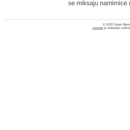
se miksaju namirnice
© 2026 Super Blend
Joomla!
je slobodan softve