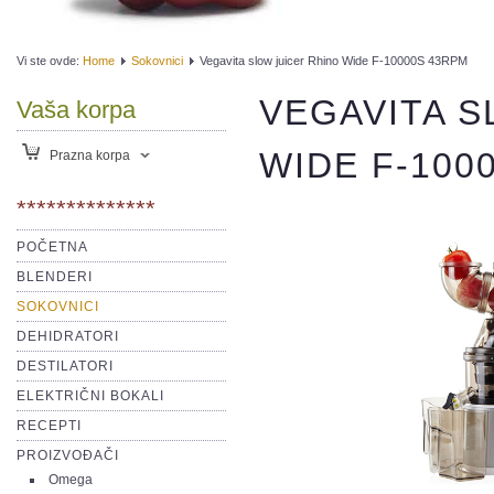
Vi ste ovde:
Home
Sokovnici
Vegavita slow juicer Rhino Wide F-10000S 43RPM
VEGAVITA S
Vaša korpa
WIDE F-100
Prazna korpa
**************
POČETNA
BLENDERI
SOKOVNICI
DEHIDRATORI
DESTILATORI
ELEKTRIČNI BOKALI
RECEPTI
PROIZVOĐAČI
Omega