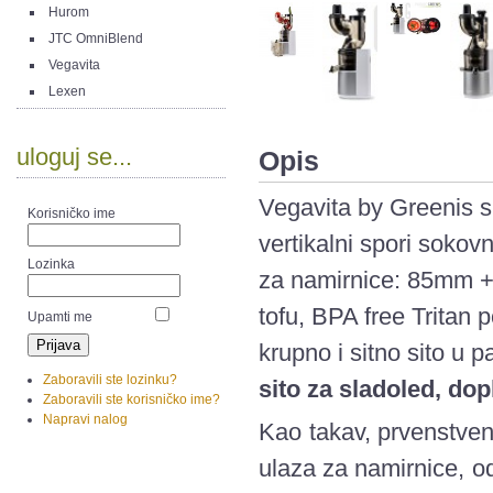
Hurom
JTC OmniBlend
Vegavita
Lexen
uloguj se...
Opis
Vegavita by Greenis 
Korisničko ime
vertikalni spori soko
Lozinka
za namirnice: 85mm +
tofu, BPA free Tritan p
Upamti me
krupno i sitno sito u 
Zaboravili ste lozinku?
sito za sladoled, do
Zaboravili ste korisničko ime?
Napravi nalog
Kao takav, prvenstven
ulaza za namirnice, o