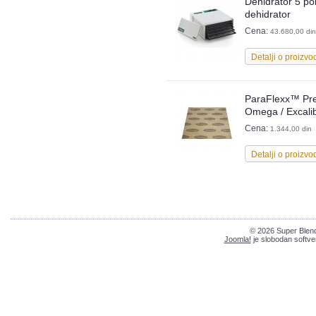
Dehidrator 5 p
dehidrator
Cena:
43.680,00 din
Detalji o proizvo
ParaFlexx™ Pr
Omega / Excalib
Cena:
1.344,00 din
Detalji o proizvo
© 2026 Super Blend
Joomla!
je slobodan softve