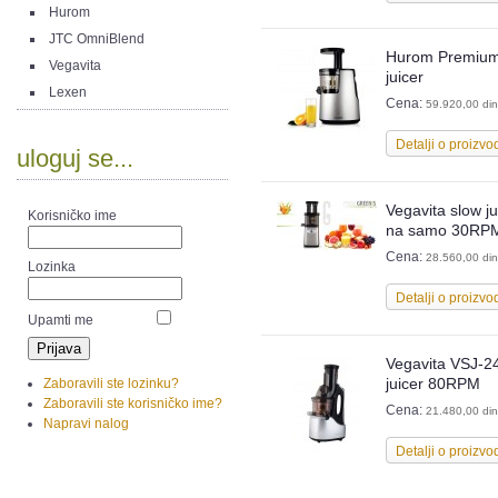
Hurom
JTC OmniBlend
Hurom Premium
Vegavita
juicer
Lexen
Cena:
59.920,00 din
Detalji o proizvo
uloguj se...
Vegavita slow j
Korisničko ime
na samo 30RP
Cena:
28.560,00 din
Lozinka
Detalji o proizvo
Upamti me
Vegavita VSJ-2
juicer 80RPM
Zaboravili ste lozinku?
Zaboravili ste korisničko ime?
Cena:
21.480,00 din
Napravi nalog
Detalji o proizvo