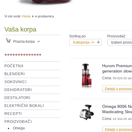
Vi ste ovde:
Home
e-prodavnica
Vaša korpa
Sortiraj po
Proizvođač:
Prazna korpa
Kategorija -/+
Izaberi proi
**************
Hurom Premiu
POČETNA
generation slow 
BLENDERI
Cena:
59.920,00 din
SOKOVNICI
Detalji o proizvo
DEHIDRATORI
DESTILATORI
ELEKTRIČNI BOKALI
Omega 8006 Nut
Masticating Slo
RECEPTI
Cena:
43.344,00 din
PROIZVOĐAČI
Omega
Detalji o proizvo